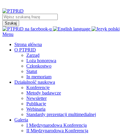
Menu
Strona główna
O PTPRID
Zarząd
Loża honorowa
Członkostwo
Statut
In memoriam
Działalność naukowa
Konferencje
Metody badawcze
Newsletter
Publikacje
Webinaria
Standardy prezentacji multimedialnej
Galeria
I Międzynarodowa Konferencja
II Międzynarodowa Konferencja