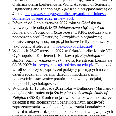
Organizatorami konferencji są World Academy of Science i
Engineering and Technology. Zgłoszenia przyjmowane są do
4 maja:
https://waset.org/psychotherapy-and-mindfulness-
conference-in-june-2022-in-new-york
Również od 2 do 4 czerwca 2022 roku w Gdańsku na
Uniwersytecie odbędzie
30 Jubileuszowa
Ogólnopolska
Konferencja Psychologii Rozwojowej
OKPR, podczas której
poproszono prof. Katarzynę Skrzypińską o organizację
tematycznego sympozjum pt. „Duchowe i religijne obszary
jako potencjał zdrowia”:
https://30okpr.ug.edu.pl/
W dniach 26-27 września 2022 w Gdańsku odbędzie się VII
Ogólnopolska Konferencja Naukowa pt.
Psychologia w
służbie rodziny: rodzina w cyklu życia
. Rejestracja kończy się
08.05.2022:
https://psychologiarodziny.ug.edu.pl/
. Do udziału
w roli słuchaczy są zaproszeni praktycy pracujących na co
dzień z rodzinami, parami, dziećmi i młodzieżą, m.in.
nauczyciele, pracownicy poradni, pracownicy socjalni,
terapeuci i psychologowie.
W dniach 11-13 listopada 2022 roku w Baltimore (Maryland)
odbędzie się konferencja
Society for the Scientific Study of
Religion
(SSSR). Konferencja stwarza naukowcom z różnych
dziedzin nauk społecznych i behawioralnych możliwość
zaprezentowania swoich badań, nawiązania kontaktów z
innymi naukowcami, spotkania z redaktorami z największych