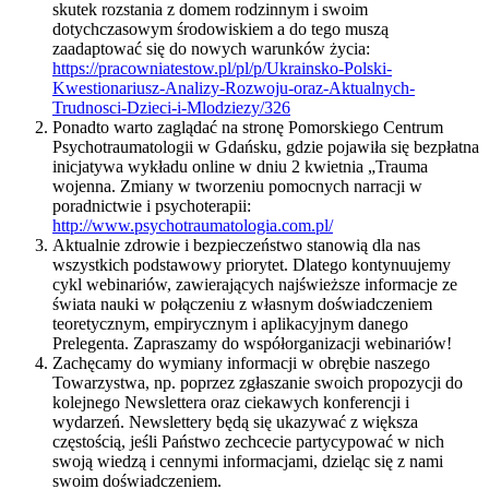
skutek rozstania z domem rodzinnym i swoim
dotychczasowym środowiskiem a do tego muszą
zaadaptować się do nowych warunków życia:
https://pracowniatestow.pl/pl/p/Ukrainsko-Polski-
Kwestionariusz-Analizy-Rozwoju-oraz-Aktualnych-
Trudnosci-Dzieci-i-Mlodziezy/326
Ponadto warto zaglądać na stronę Pomorskiego Centrum
Psychotraumatologii w Gdańsku, gdzie pojawiła się bezpłatna
inicjatywa wykładu online w dniu 2 kwietnia „Trauma
wojenna. Zmiany w tworzeniu pomocnych narracji w
poradnictwie i psychoterapii:
http://www.psychotraumatologia.com.pl/
Aktualnie zdrowie i bezpieczeństwo stanowią dla nas
wszystkich podstawowy priorytet. Dlatego kontynuujemy
cykl webinariów, zawierających najświeższe informacje ze
świata nauki w połączeniu z własnym doświadczeniem
teoretycznym, empirycznym i aplikacyjnym danego
Prelegenta. Zapraszamy do współorganizacji webinariów!
Zachęcamy do wymiany informacji w obrębie naszego
Towarzystwa, np. poprzez zgłaszanie swoich propozycji do
kolejnego Newslettera oraz ciekawych konferencji i
wydarzeń. Newslettery będą się ukazywać z większa
częstością, jeśli Państwo zechcecie partycypować w nich
swoją wiedzą i cennymi informacjami, dzieląc się z nami
swoim doświadczeniem.