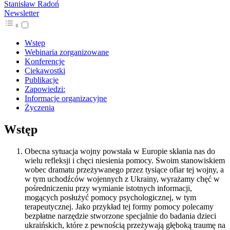
Stanisław Radoń
Newsletter
Wstęp
Webinaria zorganizowane
Konferencje
Ciekawostki
Publikacje
Zapowiedzi:
Informacje organizacyjne
Życzenia
Wstęp
Obecna sytuacja wojny powstała w Europie skłania nas do
wielu refleksji i chęci niesienia pomocy. Swoim stanowiskiem
wobec dramatu przeżywanego przez tysiące ofiar tej wojny, a
w tym uchodźców wojennych z Ukrainy, wyrażamy chęć w
pośredniczeniu przy wymianie istotnych informacji,
mogących posłużyć pomocy psychologicznej, w tym
terapeutycznej. Jako przykład tej formy pomocy polecamy
bezpłatne narzędzie stworzone specjalnie do badania dzieci
ukraińskich, które z pewnością przeżywają głęboką traumę na