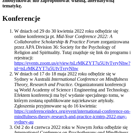
zmodyfikować lub zaproponować własną, alternatywną
tematykę.
Konferencje
W dniach od 29 do 30 kwietnia 2022 roku odbędzie się
online konferencja pt.
Mid-Year Conference 2022: A
Collaborative Scholarship & Practice Forum
zorganizowana
przez APA Division 36: Society for the Psychology of
Religion and Spirituality. Tutaj znajduje się link do programu i
rejestracji:
https://events.zoom.us/e/view/tsLrMKZYT7u5UfvTvryNhw?
id=tsLrMKZYT7u5UfvTvryNhw
W dniach od 17 do 18 maja 2022 roku odbędzie się w
Sydney w Australii
International Conference on Mindfulness
Theory, Research and Practice
. Organizatorami konferencji
są World Academy of Science i Engineering and Technology.
Efektem konferencji ma być wydanie specjalnego tomu, w
którym zostaną opublikowane najciekawsze artykuły.
Zgłoszenia przyjmowane są do 16 kwietnia:
https://conferenceindex.org/event/international-conference-on-
mindfulness-theory-research-and-practice-icmtrp-2022-may-
sydney-au
Od 2 do 4 czerwca 2022 roku w Nowym Jorku odbędzie się
International Conference on Psychotherapy and Mindfulness