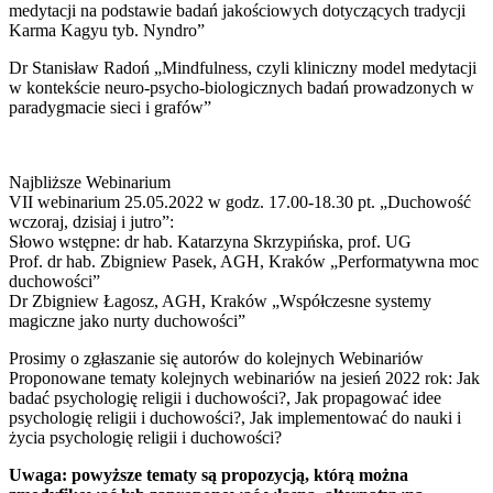
medytacji na podstawie badań jakościowych dotyczących tradycji
Karma Kagyu tyb. Nyndro”
Dr Stanisław Radoń „Mindfulness, czyli kliniczny model medytacji
w kontekście neuro-psycho-biologicznych badań prowadzonych w
paradygmacie sieci i grafów”
Najbliższe Webinarium
VII webinarium 25.05.2022 w godz. 17.00-18.30 pt. „Duchowość
wczoraj, dzisiaj i jutro”:
Słowo wstępne: dr hab. Katarzyna Skrzypińska, prof. UG
Prof. dr hab. Zbigniew Pasek, AGH, Kraków „Performatywna moc
duchowości”
Dr Zbigniew Łagosz, AGH, Kraków „Współczesne systemy
magiczne jako nurty duchowości”
Prosimy o zgłaszanie się autorów do kolejnych Webinariów
Proponowane tematy kolejnych webinariów na jesień 2022 rok: Jak
badać psychologię religii i duchowości?, Jak propagować idee
psychologię religii i duchowości?, Jak implementować do nauki i
życia psychologię religii i duchowości?
Uwaga: powyższe tematy są propozycją, którą można