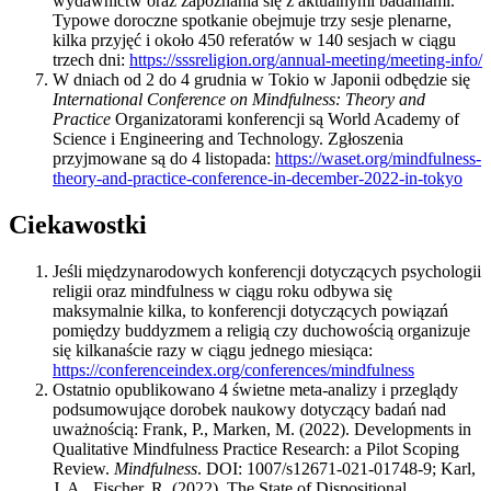
wydawnictw oraz zapoznania się z aktualnymi badaniami.
Typowe doroczne spotkanie obejmuje trzy sesje plenarne,
kilka przyjęć i około 450 referatów w 140 sesjach w ciągu
trzech dni:
https://sssreligion.org/annual-meeting/meeting-info/
W dniach od 2 do 4 grudnia w Tokio w Japonii odbędzie się
International Conference on Mindfulness: Theory and
Practice
Organizatorami konferencji są World Academy of
Science i Engineering and Technology. Zgłoszenia
przyjmowane są do 4 listopada:
https://waset.org/mindfulness-
theory-and-practice-conference-in-december-2022-in-tokyo
Ciekawostki
Jeśli międzynarodowych konferencji dotyczących psychologii
religii oraz mindfulness w ciągu roku odbywa się
maksymalnie kilka, to konferencji dotyczących powiązań
pomiędzy buddyzmem a religią czy duchowością organizuje
się kilkanaście razy w ciągu jednego miesiąca:
https://conferenceindex.org/conferences/mindfulness
Ostatnio opublikowano 4 świetne meta-analizy i przeglądy
podsumowujące dorobek naukowy dotyczący badań nad
uważnością: Frank, P., Marken, M. (2022). Developments in
Qualitative Mindfulness Practice Research: a Pilot Scoping
Review.
Mindfulness
. DOI: 1007/s12671-021-01748-9; Karl,
J. A., Fischer, R. (2022). The State of Dispositional