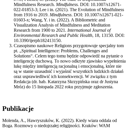
Mindfulness Research.
Mindfulness.
DOI: 10.1007/s12671-
022-01853-3; Lee i in. (2021). The Evolution of Mindfulness
from 1916 to 2019.
Mindfulness
. DOI: 10.1007/s12671-021-
01603-x; Wang, Y. i in. (2022). A Bibliometric and
Visualization Analysis of Mindfulness and Meditation
Research from 1900 to 2021.
International Journal of
Environmental Research and Public Health
, 18, 13150. DOI:
10.3390/ijerph182413150.
Czasopismo naukowe Religions przygotowuje specjalny tom
pt. „Spiritual Intelligence: Problems, Challenges and
Solutions“. Celem tego tomu będzie odpowiedź na pytanie o
inteligencję duchową. To nowo odkryte zjawisko wypełnienia
lukę między inteligencją racjonalną i emocjonalną, które nie
są w stanie uzasadnić i wyjaśnić wszystkich ludzkich działań
oraz usprawiedliwić ich konsekwencji. W związku z tym
Redakcja (dr. hab. Katarzyna Skrzypińska oraz dr Justyna
Mróz) do 15 listopada 2022 roku przyjmuje zgłoszenia.
Publikacje
Molenda, A., Hawryszuków, K. (2022). Kiedy wiara oddala od
Boga. Rozmowy o niedojrzałej religijności. Kraków: WAM