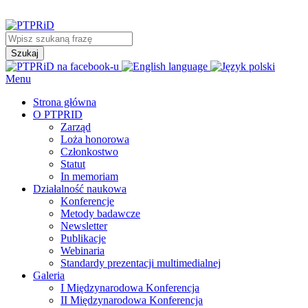
Menu
Strona główna
O PTPRID
Zarząd
Loża honorowa
Członkostwo
Statut
In memoriam
Działalność naukowa
Konferencje
Metody badawcze
Newsletter
Publikacje
Webinaria
Standardy prezentacji multimedialnej
Galeria
I Międzynarodowa Konferencja
II Międzynarodowa Konferencja